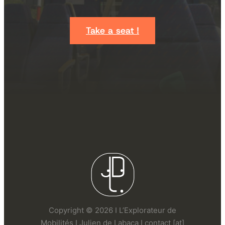
Take a seat !
Copyright © 2026 I L’Explorateur de
Mobilités I Julien de Labaca I contact [at]