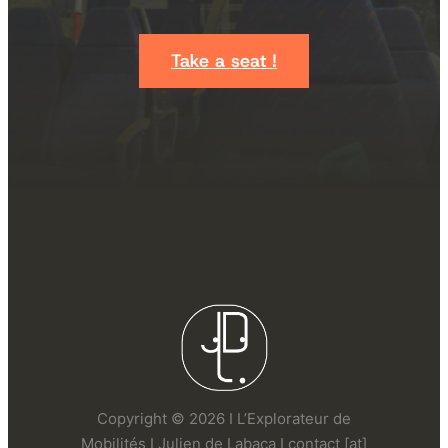
Take a seat !
Copyright © 2026 I L’Explorateur de
Mobilités I Julien de Labaca I contact [at]