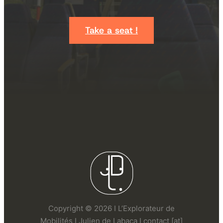
Take a seat !
Copyright © 2026 I L’Explorateur de
Mobilités I Julien de Labaca I contact [at]